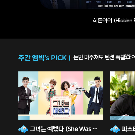
수사반장 1958(ChiefDete
눈만 마주쳐도 텐션 폭발💥 
13%
76%
재
재
그녀는 예뻤다 (She Was Pretty)
파스타
생
생