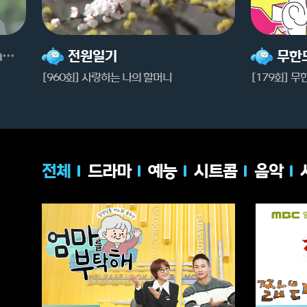
인어아가씨(Miss Mermaid)
전원일기
[960회] 사랑하는 나의 할머니
[179회] 무
전체
드라마
예능
시트콤
음악