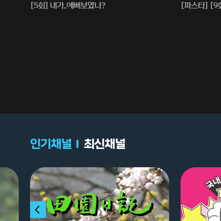
[5회] 내가..예뻐보였나?
[파스타] [9회
중
중
인기채널
최신채널