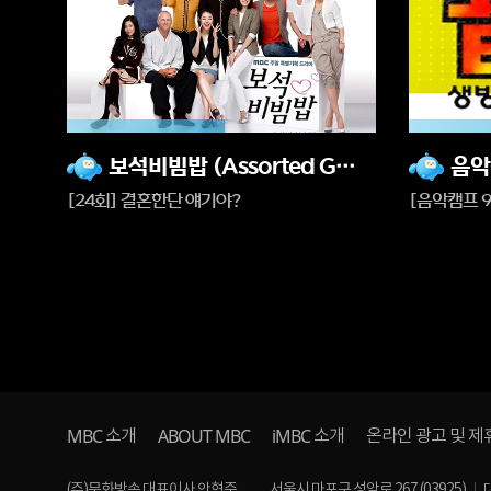
51%
85%
재
재
보석비빔밥 (Assorted Gems)
생
생
[24회] 결혼한단 얘기야?
[음악캠프 9
중
중
MBC
ABOUT MBC
iMBC
소개
소개
온라인 광고 및 제
(주)문화방송 대표이사 안형준
서울시 마포구 성암로 267 (03925)