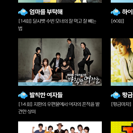
30%
57%
재
재
엄마를 부탁해
하이
생
생
[14회] 달샤벳 수빈 모녀의 잘 먹고 잘 빼는
[60회]
중
중
법
65%
54%
재
재
발칙한 여자들
황금
생
생
[14 회] 지환의 우편물에서 여자의 흔적을 발
[황금마차] 
중
중
견한 상미