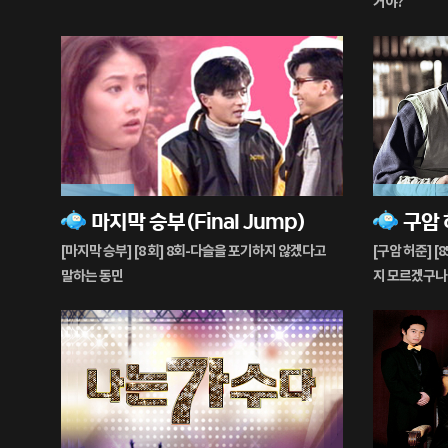
거야?
26%
56%
마지막 승부(Final Jump)
재
재
생
생
[마지막 승부] [8 회] 8회-다슬을 포기하지 않겠다고
[구암 허준] [
중
중
말하는 동민
지 모르겠구나