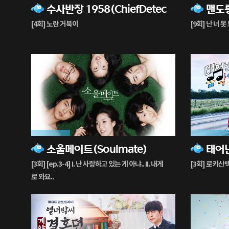
수사반장 1958(ChiefDetective1958)
재
재
생
생
[4회] 노란 거북이
[9회] 난 너 
중
중
27%
30%
소울메이트(Soulmate)
재
재
생
생
[3회] [ep.3-4] I. 난 사랑하고 있는 게 아냐.. II. 내게
[3회] 로키산
중
중
로 와요..