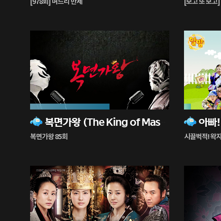
[978회] 며느리 만세
[보고 또 보고] 
중
중
57%
5%
복면가왕 (The King of Mask Singer)
재
재
생
생
복면가왕 85회
시끌벅적! 왁자
중
중