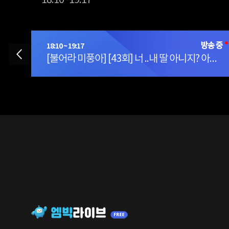
18:10~19:17
18:10 ~ 19:17
라 미풍아] [42회] 마음 같아서는 오빠랑 같이 살고 싶은데...안되는 거지?
[불어라 미풍아] [43회] 너 ..내 딸 아니지? 아니지?! 그렇지?!