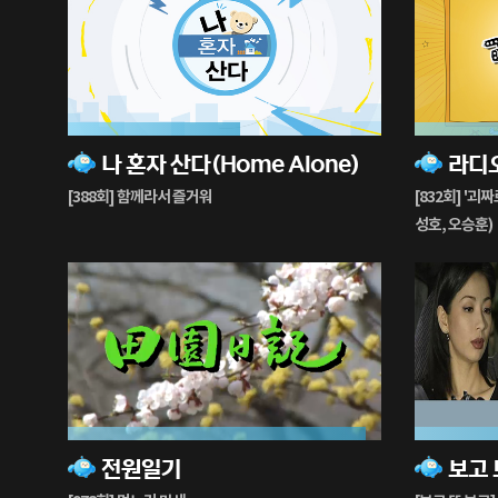
55%
83%
나 혼자 산다(Home Alone)
라디오
재
재
생
생
[388회] 함께라서 즐거워
[832회] '괴
중
중
성호, 오승훈)
95%
94%
전원일기
재
재
생
생