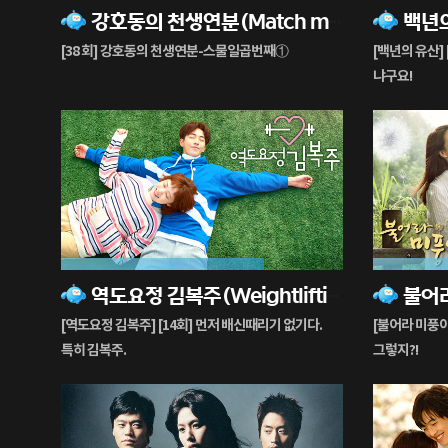
강호동의 천생연분(Match made in Heaven)
백년
재
재
생
생
[38 회] 강호동의 천생연분-스물일곱번째①
[백년의 유산] 
중
중
냐구요!
72%
54%
역도요정 김복주(Weightlifting Fairy, Kim Bok-joo)
재
재
생
생
[역도요정 김복주] [14회] 먼저 배신때리기 없기다.
[불어라 미풍아]
중
중
특히 김복주.
그렇지?!