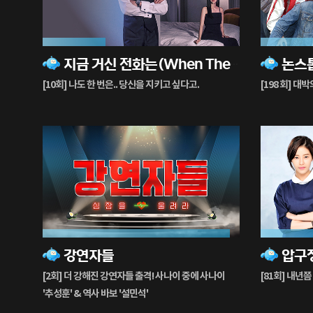
32%
78%
지금 거신 전화는(When The Phone Rings)
논스톱
재
재
생
생
[10회] 나도 한 번은.. 당신을 지키고 싶다고.
[198 회] 대박
중
중
95%
28%
강연자들
재
재
생
생
[2회] 더 강해진 강연자들 출격! 사나이 중에 사나이
[81회] 내년
중
중
'추성훈' & 역사 바보 '설민석'