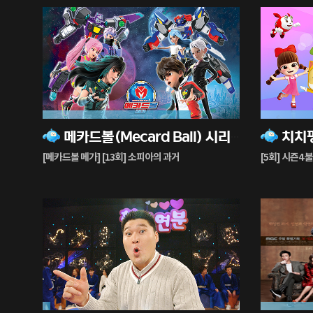
75%
73%
메카드볼(Mecard Ball) 시리즈
재
재
생
생
[메카드볼 메가] [13회] 소피아의 과거
[5회] 시즌4
중
중
4%
99%