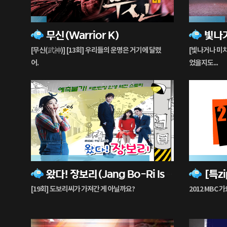
11%
25%
무신(Warrior K)
재
재
생
생
[무신(武神)] [13회] 우리들의 운명은 거기에 달렸
[빛나거나 미치
중
중
어.
었을지도...
83%
36%
왔다! 장보리(Jang Bo-Ri Is Here)
재
재
생
생
[19회] 도보리씨가 가져간 게 아닐까요?
2012 MBC 
중
중