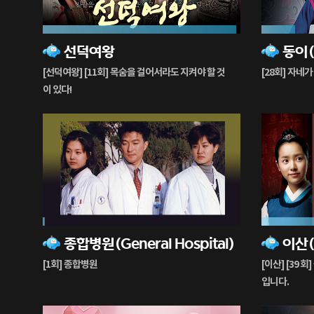
98%
17%
선덕여왕
동이(
재
재
생
생
[선덕여왕] [11회] 목숨을 걸어서라도 지켜야 할 것
[28회] 자네가
중
중
이 있다!
1%
58%
종합병원(General Hospital)
재
재
생
생
[1회] 종합병원
[이산] [39 
중
중
입니다.