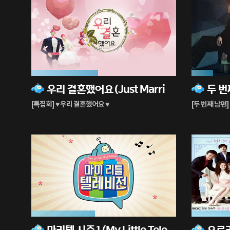
46%
15%
우리 결혼했어요(Just Married)
재
재
생
생
[특집회] ♥ 우리 결혼했어요 ♥
[두 번째 남편]
중
중
44%
83%
마리텔 시즌1(My Little Television)
재
재