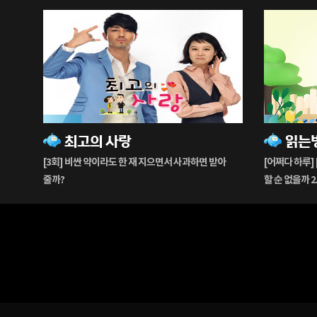
19%
7%
최고의 사랑
읽는
재
재
생
생
[3회] 비싼 약이라도 한 재 지으면서 사과하면 받아
[어쩌다 하루] 
중
중
줄까?
할 순 없을까 2. 어쩌다 모퉁이 - 100년의 기억, 인천
동구 배다리 마을