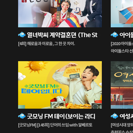
23%
56%
열녀박씨 계약결혼뎐 (The Story of Park‘s Marriage Contract)
재
재
생
생
[4회] 해로움과 이로움, 그 한 끗 차이.
[2020 아이돌
중
중
아이돌스타 선
8%
56%
굿모닝 FM 테이(보이는 라디오)
여성
재
재
생
생
[굿모닝FM] [145회] 단어의 쓰임 with 알베르토
[여성시대 양희은
중
중
춘편지쇼 수상작