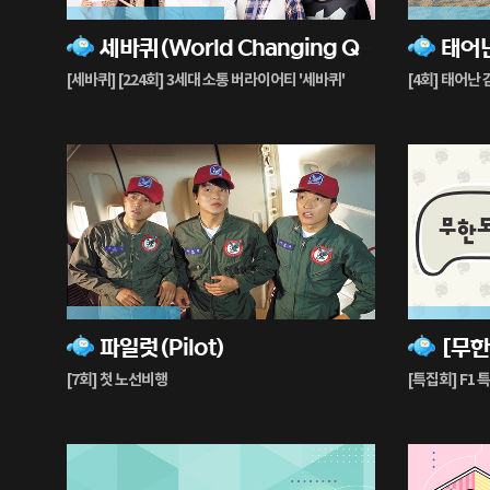
51%
83%
세바퀴(World Changing Quiz Show)
재
재
생
생
[세바퀴] [224회] 3세대 소통 버라이어티 '세바퀴'
[4회] 태어난
중
중
37%
62%
파일럿(Pilot)
재
재
생
생
[7회] 첫 노선비행
[특집회] F1 
중
중