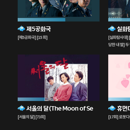
58%
67%
제5공화국
실화
재
재
생
생
[제5공화국] [15 회]
[실화탐사대] 
중
중
당한 내 딸] 
수의 고백]
33%
29%
서울의 달(The Moon of Seoul)
휴먼
재
재
생
생
[서울의 달] [73회]
[17회] 로봇
중
중