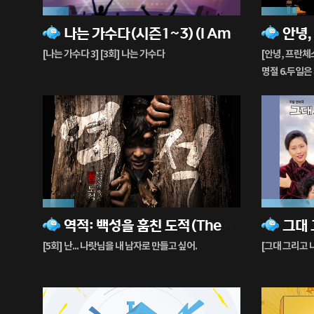
13%
18%
나는 가수다(시즌1~3)(I Am a Singer)
재
재
생
생
[나는 가수다 3] [3회] 나는 가수다
[안녕, 프란체
중
중
명절 6.두일은
16%
90%
역적: 백성을 훔친 도적(The Rebel)
그대 
재
재
생
생
[5회] 난... 나랏님을 내 남자로 만들고 싶어.
중
중