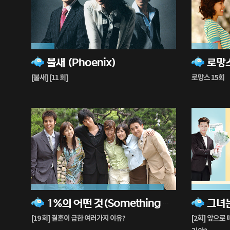
16%
18%
불새 (Phoenix)
로망스
재
재
생
생
[불새] [11 회]
로망스 15회
중
중
92%
75%
1%의 어떤 것(Something About 1%)
재
재
생
생
[19 회] 결혼이 급한 여러가지 이유?
[2회] 앞으로
중
중