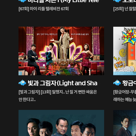
생
생
[67회] 마이 리틀 텔레비전 67회
[25회] 넌 잘
중
중
4%
37%
빛과 그림자(Light and Shadow)
황금
재
재
생
생
[빛과 그림자] [13회] 말했지.. 난 질 거 뻔한 싸움은
[황금어장-무릎
중
중
안 한다고..
래하는 예능 