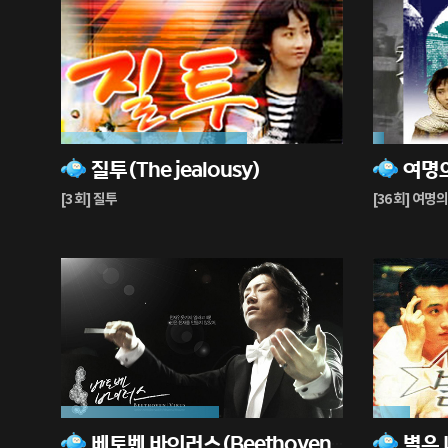
66%
4%
질투(The jealousy)
재
재
생
생
[3 회] 질투
[36 회] 여명
중
중
56%
13%
베토벤 바이러스(Beethoven Virus)
재
재