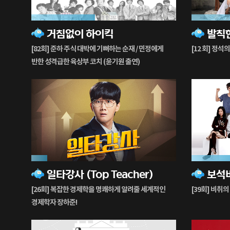
44%
89%
거침없이 하이킥
발칙
재
재
생
생
[82회] 준하 주식 대박에 기뻐하는 순재 / 민정에게
[12 회] 정석
중
중
반한 성격급한 육상부 코치 (윤기원 출연)
11%
28%
일타강사 (Top Teacher)
재
재
생
생
[26회] 복잡한 경제학을 명쾌하게 알려줄 세계적인
[39회] 비취의
중
중
경제학자 장하준!