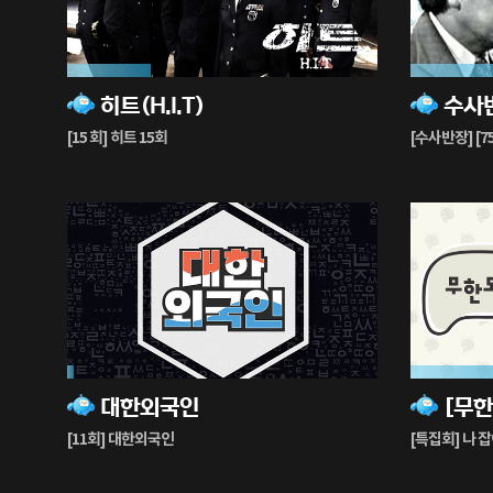
27%
51%
히트(H.I.T)
수사
재
재
생
생
[15 회] 히트 15회
[수사반장] [
중
중
2%
43%
대한외국인
재
재
생
생
[11회] 대한외국인
[특집회] 나 잡
중
중