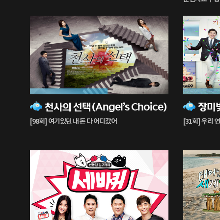
쇼 수상자분들
56%
70%
천사의 선택(Angel’s Choice)
장미빛
재
재
생
생
[98회] 여기있던 내 돈 다 어디갔어
[31회] 우리
중
중