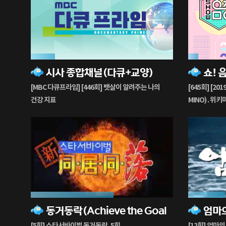
17%
7%
시사 종합채널(다큐+교양)
재
재
생
생
[MBC 다큐프라임] [446회] 뱃살이 알려주는 나의
[645회] [201
중
중
건강 지표
MINO) . 위키미
ITZY . JBJ95 
58%
26%
동거동락(Achieve the Goal Saturday)
엄마의
재
재
생
생
[5회] 스타서바이벌 동거동락, 5회
[12회] 엄마의