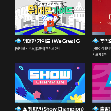
11%
18%
위대한 가이드 (We Great Guides)
재
재
생
생
[위대한 가이드] [18회] 멕시코 5회
[MBC 역대 대
중
중
가요제 3부
85%
71%
쇼 챔피언(Show Champion)
재
재