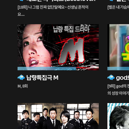
생
생
[18회] 나 그럼 진짜 없단말예요~ 선생님 흔적이
[별은 내 가슴에
중
중
요....
72%
31%
납량특집극 M
god
재
재
생
생
M, 8회
[9회] god
중
중
의 성장 이야