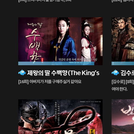
중
중
90%
38%
제왕의 딸 수백향(The King's Daughter, Soo Baek-hyang)
재
재
생
생
[16회] 아버지가 저를 구해주실거 같아요
[김수로] [8
중
중
여야 한다.