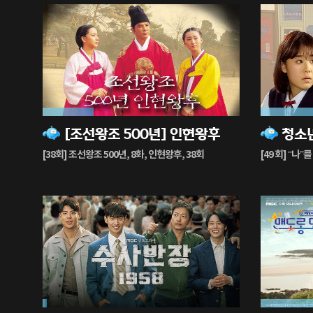
26%
94%
[조선왕조 500년] 인현왕후
청소년
재
재
생
생
[38회] 조선왕조 500년, 8화, 인현왕후, 38회
[49 회] “나”
중
중
2%
92%