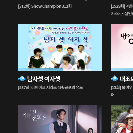
생
생
[312회] Show Champion 312회
[1529회] <
중
중
저스>, <살인의
도시4>, <당
54%
61%
남자셋 여자셋
재
재
생
생
[537회] 리메이크 시리즈 4편: 공포의 유도
[13회] 불여
중
중
어.