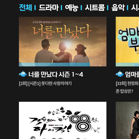
전체
드라마
예능
시트콤
음악
시
81%
98%
너를 만났다 시즌 1~4
엄마
재
재
생
생
[2회] [시즌1] 못다한 사랑이야기
[33회] 현정화
중
중
존 밥상은?