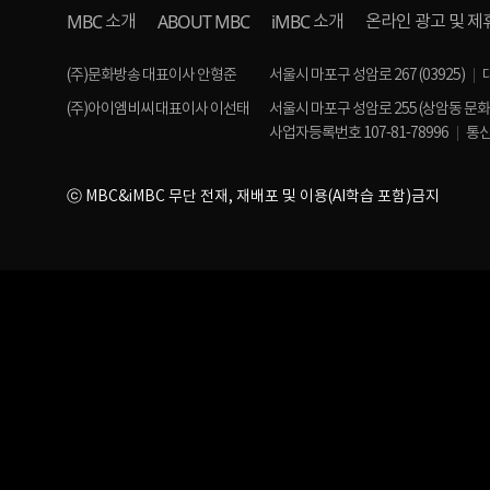
MBC
ABOUT MBC
iMBC
소개
소개
온라인 광고 및 제
(주)문화방송 대표이사 안형준
서울시 마포구 성암로 267 (03925)
(주)아이엠비씨 대표이사 이선태
서울시 마포구 성암로 255 (상암동 문
사업자등록번호 107-81-78996
통신
ⓒ MBC&iMBC 무단 전재, 재배포 및 이용(AI학습 포함)금지