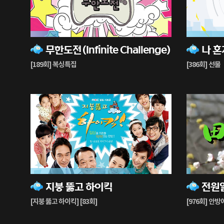
20%
89%
무한도전(Infinite Challenge)
나 혼
재
재
생
생
[189회] 복싱특집
[386회] 선물
중
중
74%
3%
지붕 뚫고 하이킥
전원
재
재
생
생
[지붕 뚫고 하이킥] [83회]
[976회] 안
중
중