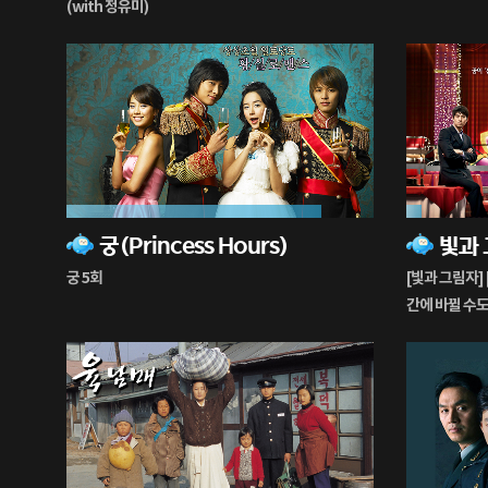
중
중
(with 정유미)
83%
5%
궁(Princess Hours)
재
재
생
생
궁 5회
[빛과 그림자] 
중
중
간에 바뀔 수도