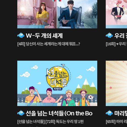
34%
44%
W-두 개의 세계
재
재
생
생
[4회] 당신이 사는 세계라는게 대체 뭐죠...?
[16회] ♥ 우
중
중
50%
66%
선을 넘는 녀석들(On the Border)
재
재
생
생
[선을 넘는 녀석들] [72회] 독도는 우리 땅 1편
[65회] 마이 