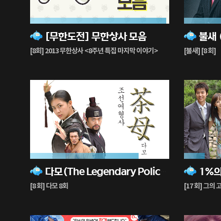
98%
73%
[무한도전] 무한상사 모음
불새 (
재
재
생
생
[8회] 2013 무한상사 <8주년 특집 마지막 이야기>
[불새] [8 회]
중
중
78%
15%
다모(The Legendary Police Woman)
재
재
생
생
[8 회] 다모 8회
[17 회] 그의
중
중