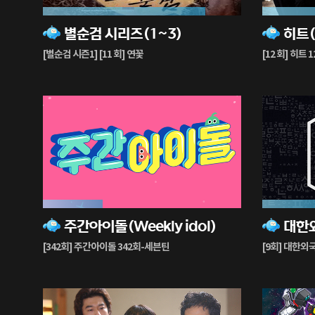
82%
83%
별순검 시리즈(1~3)
히트(H
재
재
생
생
[별순검 시즌1] [11 회] 연꽃
[12 회] 히트 
중
중
30%
38%
주간아이돌(Weekly idol)
대한
재
재
생
생
[342회] 주간아이돌 342회-세븐틴
[9회] 대한외
중
중