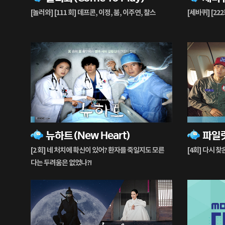
생
생
[놀러와] [111 회] 데프콘, 이정, 붐, 이주연, 찰스
[세바퀴] [22
중
중
3%
37%
뉴하트(New Heart)
파일럿
재
재
생
생
[2 회] 네 처치에 확신이 있어? 환자를 죽일지도 모른
[4회] 다시
중
중
다는 두려움은 없었나?!