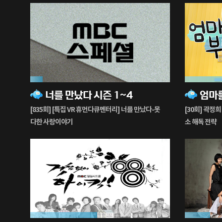
9%
88%
너를 만났다 시즌 1~4
엄마
재
재
생
생
[835회] [특집 VR 휴먼다큐멘터리] 너를 만났다-못
[30회] 곽정
중
중
다한 사랑이야기
소 해독 전략
48%
18%