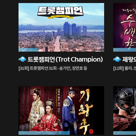
23%
40%
트롯챔피언(Trot Champion)
재
재
생
생
[31회] 트롯챔피언 31회 - 송가인, 장민호 등
[12회] 몰라..
중
중
60%
99%