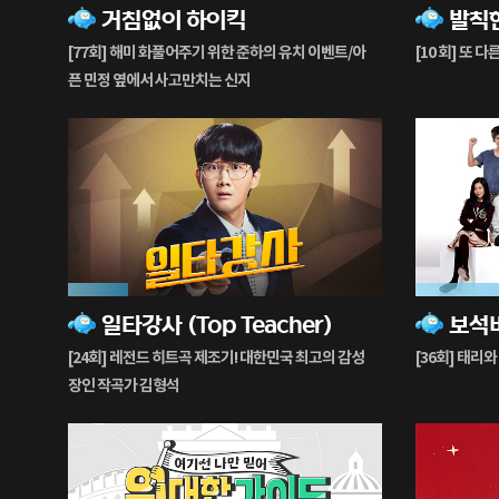
거침없이 하이킥
발칙
재
재
생
생
[77회] 해미 화풀어주기 위한 준하의 유치 이벤트/아
[10 회] 또 
중
중
픈 민정 옆에서 사고만치는 신지
19%
83%
일타강사 (Top Teacher)
재
재
생
생
[24회] 레전드 히트곡 제조기! 대한민국 최고의 감성
[36회] 태리와
중
중
장인 작곡가 김형석