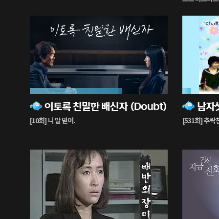
드핑거>, <어게
67%
6%
이토록 친밀한 배신자 (Doubt)
남자
재
재
생
생
[10회] 니 말 믿어.
[531회] 추
중
중