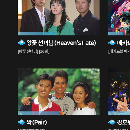
45%
18%
왕꽃 선녀님(Heaven's Fate)
재
재
생
생
[왕꽃 선녀님] [16 회]
[메카드볼 메가
중
중
51%
87%
짝(Pair)
재
재
생
생