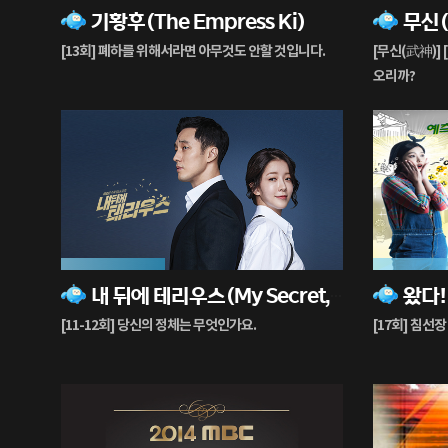
기황후(The Empress Ki)
무신(W
재
재
생
생
[13회] 폐하를 위해서라면 아무것도 안할 것입니다.
[무신(武神)] 
중
중
오리까?
37%
60%
내 뒤에 테리우스(My Secret, Terrius)
재
재
생
생
[11-12회] 당신의 정체는 무엇인가요.
[17회] 침선
중
중