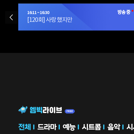
16:11 ~ 16:30
[120회] 사랑 했지만
04:17 ~ 04:37
[159회] 한다면 한다!
전체
드라마
예능
시트콤
음악
시