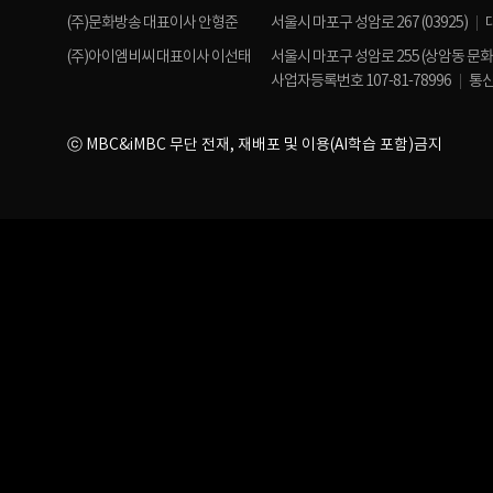
(주)문화방송 대표이사 안형준
서울시 마포구 성암로 267 (03925)
(주)아이엠비씨 대표이사 이선태
서울시 마포구 성암로 255 (상암동 문
사업자등록번호 107-81-78996
통신
ⓒ MBC&iMBC 무단 전재, 재배포 및 이용(AI학습 포함)금지