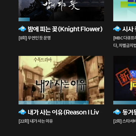
13%
0%
밤에 피는 꽃(Knight Flower)
시사
재
재
생
생
[8회] 우연인 듯 운명
[MBC 다큐프라
중
중
다, 차별금지
82%
34%
내가 사는 이유(Reason I Live For)
재
재
생
생
[22회] 내가 사는 이유
[2회] 스타서
중
중