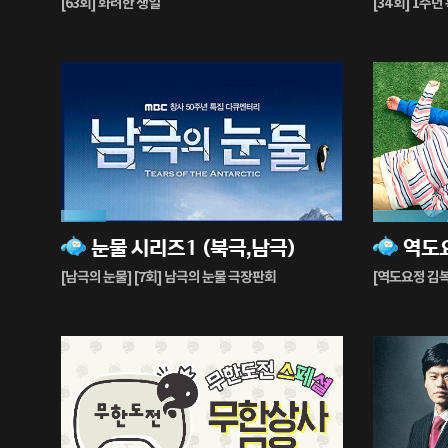
[63회] 화려한 생일
[34 회] 1주
중
중
16%
34%
눈물 시리즈1 (북극,남극)
재
재
생
생
[남극의 눈물] [7회] 남극의 눈물 극장판회
[역도요정 김복주
중
중