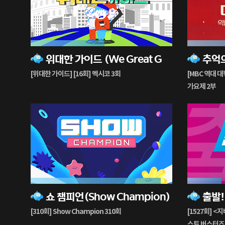
52%
54%
위대한 가이드 (We Great Guides)
재
재
생
생
[위대한 가이드] [16회] 멕시코 3회
[MBC 역대 대
중
중
가요제 2부
92%
24%
쇼 챔피언(Show Champion)
재
재
생
생
[310회] Show Champion 310회
[1527회] <
중
중
스트 버스터즈: