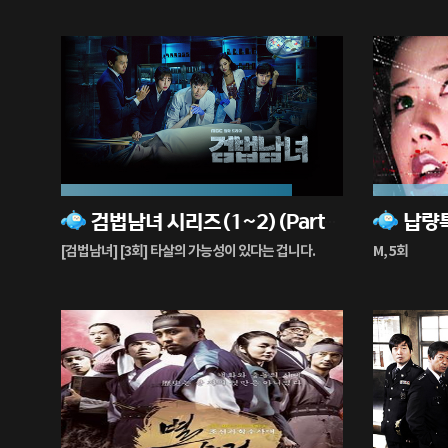
82%
56%
검법남녀 시리즈(1~2)(Partners for Justice 1~2)
납량
재
재
생
생
[검법남녀] [3회] 타살의 가능성이 있다는 겁니다.
M, 5회
중
중