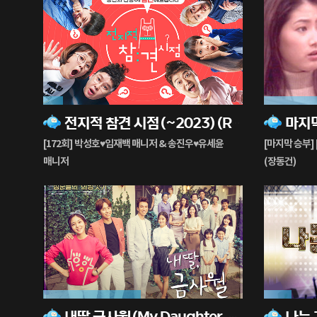
10%
60%
전지적 참견 시점(~2023)(Reveal My Star's Life: The Manager)
마지막
재
재
생
생
[172회] 박성호♥임재백 매니저 & 송진우♥유세윤
[마지막 승부]
중
중
매니저
(장동건)
49%
14%
내딸 금사월(My Daughter, Geum Sa-weol)
재
재