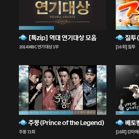
40%
34%
[특zip] 역대 연기대상 모음 채널
질투(T
재
재
생
생
2014 MBC 연기대상 1부
[16 회] 질투
중
중
61%
31%
주몽(Prince of the Legend)
재
재
생
생
주몽 71회
[16회] 강마
중
중