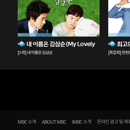
42%
99%
내 이름은 김삼순(My Lovely Sam-soon)
최고
재
재
생
생
[3 회] 내 이름은 김삼순
[특집회] 한
중
중
MBC
ABOUT MBC
iMBC
소개
소개
온라인 광고 및 제