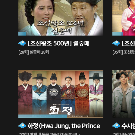
9%
12%
[조선왕조 500년] 설중매
[조선
재
재
생
생
[28회] 설중매 28회
[35회] 조선왕
중
중
57%
0%
화정(Hwa Jung, the Princess of Light)
재
재
생
생
[27회] 이제 내 돌을 고를 때가 되었구나
[2회] 종남경