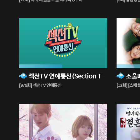
중
중
49%
65%
섹션TV 연예통신(Section TV Entertainment News)
소울메
재
재
생
생
[979회] 섹션TV 연예통신
[13회] [스페
중
중