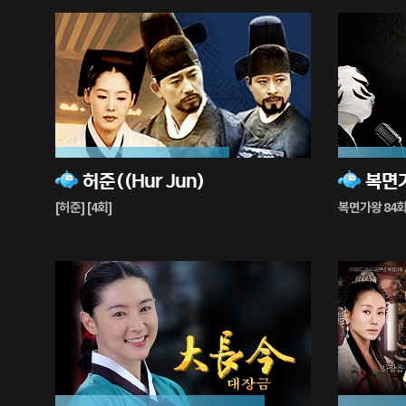
68%
29%
허준((Hur Jun)
재
재
생
생
[허준] [4회]
복면가왕 84
중
중
82%
72%