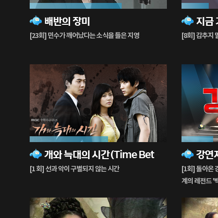
67%
20%
배반의 장미
재
재
생
생
[23회] 민수가 깨어났다는 소식을 들은 지영
[8회] 감추지 
중
중
57%
23%
개와 늑대의 시간(Time Between Dog and Wolf)
강연
재
재
생
생
[1 회] 선과 악이 구별되지 않는 시간
[1회] 돌아온
중
중
계의 레전드 '