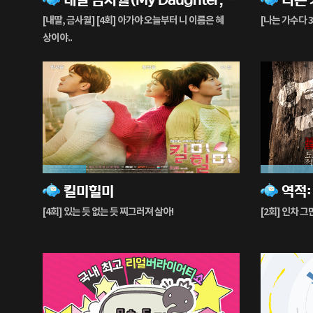
생
생
[내딸, 금사월] [4회] 아가야 오늘부터 니 이름은 혜
[나는 가수다 3
중
중
상이야..
22%
83%
킬미힐미
재
재
생
생
[4회] 있는 듯 없는 듯 찌그러져 살아!
[2회] 인차 그
중
중