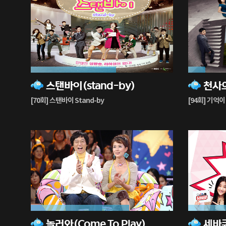
60%
12%
스탠바이(stand-by)
천사의
재
재
생
생
[70회] 스탠바이 Stand-by
[94회] 기억이
중
중
69%
49%
놀러와(Come To Play)
재
재