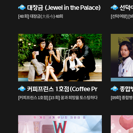
대장금 (Jewel in the Palace)
선덕
재
재
생
생
[48 회] 대장금(大長今) 48회
[선덕여왕] [
중
중
12%
77%
커피프린스 1호점(Coffee Prince)
종합병원
재
재
생
생
[커피프린스 1호점] [15 회] 꿈과 희망을 토스팅하다
[89회] 종합
중
중