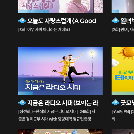
37%
9%
오늘도 사랑스럽개(A Good Day to Be A Dog)
재
재
생
생
[3회] 아무 사이 아니라는 거에요?
[2회] 원녀, 
중
중
17%
85%
지금은 라디오 시대(보이는 라디오)
재
재
생
생
[정선희, 문천식의 지금은 라디오시대] [246회] 지
[굿모닝FM] [
중
중
금은 경제공부 시대 with 딩딩대학 염규현 총장
희