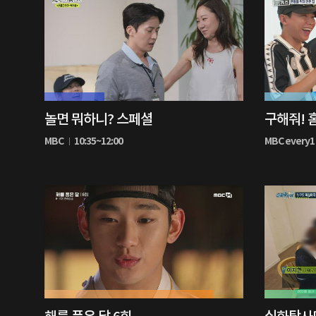
30%
68%
놀면 뭐하니? 스페셜
구해줘! 홈
재
재
생
생
MBC
10:35~12:00
MBC every1
중
중
85%
65%
재
재