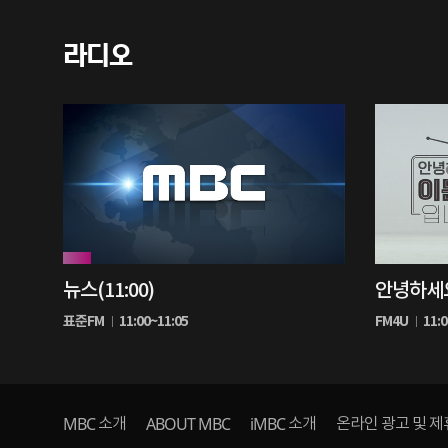
라디오
10%
0%
뉴스(11:00)
안녕하세
재
재
생
생
표준FM
11:00~11:05
FM4U
11:
중
중
MBC
ABOUT MBC
iMBC
소개
소개
온라인 광고 및 제