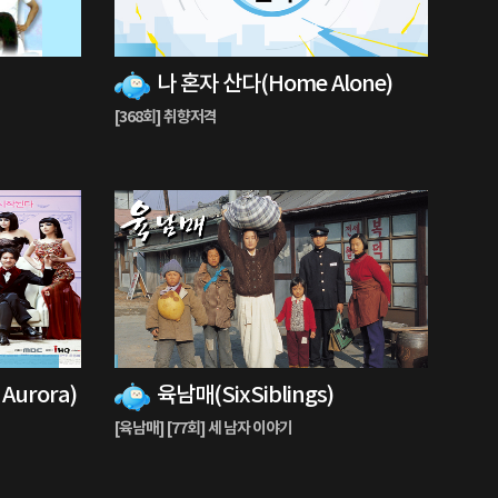
13%
나 혼자 산다(Home Alone)
재
생
[368회] 취향저격
중
1%
Aurora)
육남매(SixSiblings)
재
생
[육남매] [77회] 세 남자 이야기
중