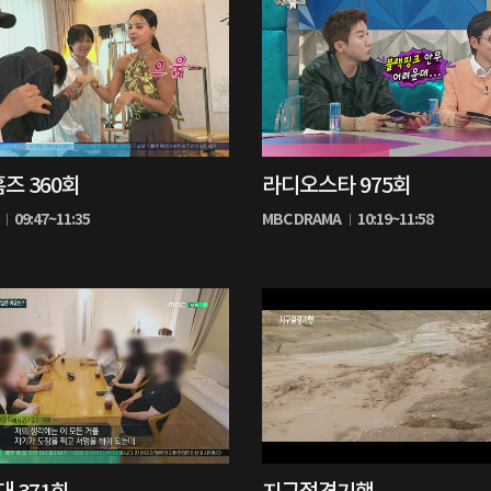
41%
즈 360회
라디오스타 975회
재
생
09:47~11:35
MBC DRAMA
10:19~11:58
중
0%
재