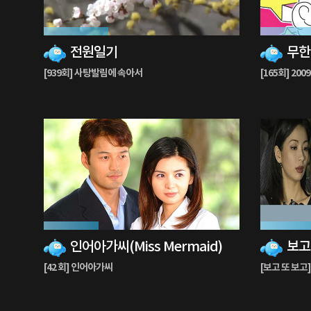
33%
87%
전원일기
무한도
재
재
생
생
[939회] 사탕발림에 속아서
[165회] 2
중
중
28%
37%
인어아가씨(Miss Mermaid)
재
재
생
생
[42 회] 인어아가씨
[보고 또 보고]
중
중