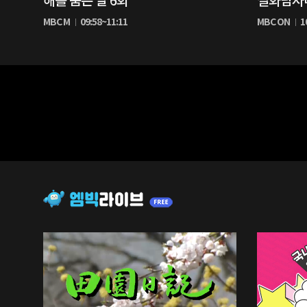
해를 품은 달 6회
실화탐사대
생
생
MBC M
09:58~11:11
MBC ON
1
중
중