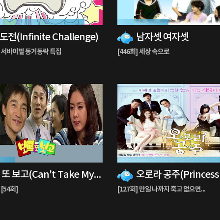
37%
전(Infinite Challenge)
남자셋 여자셋
재
생
009 서바이벌 동거동락 특집
[446회] 세상 속으로
중
93%
보고 또 보고(Can't Take My Eyes Off You)
오로라 공주(Princess 
재
생
 [54회]
[127회] 만일 나까지 죽고 없으면...
중