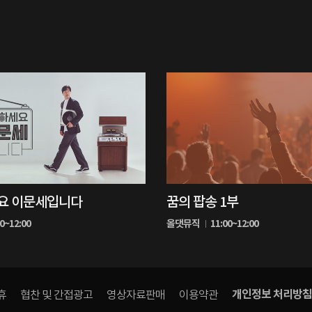
0%
요 이문세입니다
꿈의 팝송 1부
재
생
00~12:00
올댓뮤직
11:00~12:00
중
개인정보 처리방침
휴
협찬 및 간접광고
영상자료판매
이용약관