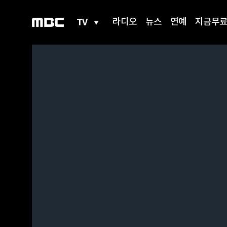
TV
라디오
뉴스
연예
지금무