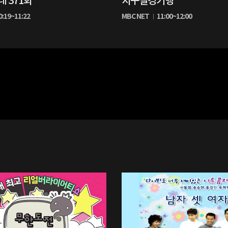
 371회
지구절경기행
생
0:19~11:22
MBC NET
11:00~12:00
중